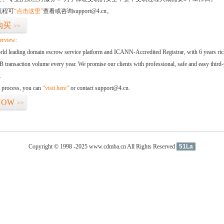
流程可
“点击这里”
查看或咨询support@4.cn。
购买
>>
erview:
orld leading domain escrow service platform and ICANN-Accredited Registrar, with 6 years ri
 transaction volume every year. We promise our clients with professional, safe and easy third-
.
d process, you can
“visit here”
or contact support@4.cn.
NOW
>>
Copyright © 1998 -2025 www.cdmba.cn All Rights Reserved
51La