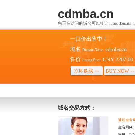
cdmba.cn
您正在访问的域名可以转让!This domain name i
一口价出售中！
域名
cdmba.cn
Domain Name:
售价
CNY 2207.00
Listing Price:
立即购买
BUY NOW
>>
>>
域名交易方式：
通过金名网(
金名网(4
简单、安