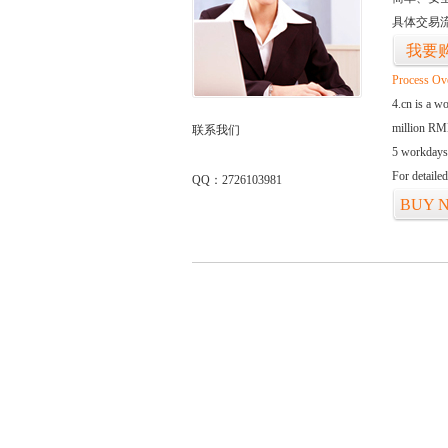
具体交易
我要
Process Ov
4.cn is a w
million RMB
联系我们
5 workdays
For detaile
QQ：2726103981
BUY 